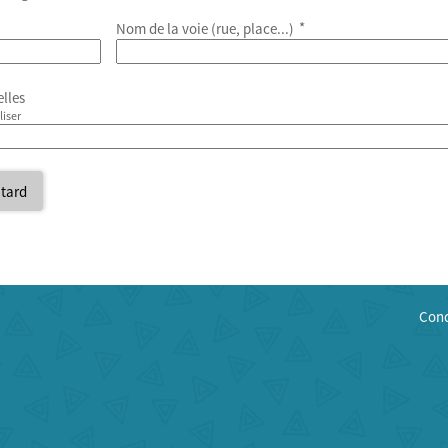
*
Nom de la voie (rue, place...)
elles
liser
 tard
Cond