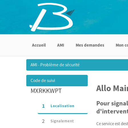
Accueil
AMI
Mes demandes
Mon c
AMI - Problème de sécurité
Code de suivi
Allo Mai
MXRKKWPT
Pour signa
1
(étape courante)
Localisation
d'interven
2
Signalement
Ce service est des